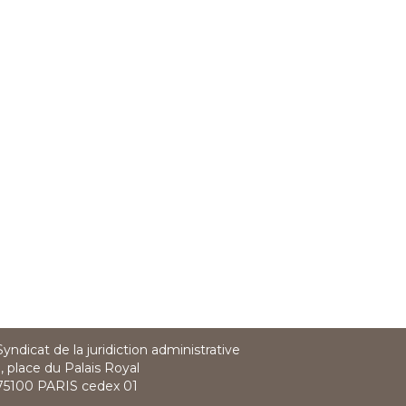
Syndicat de la juridiction administrative
1, place du Palais Royal
75100 PARIS cedex 01