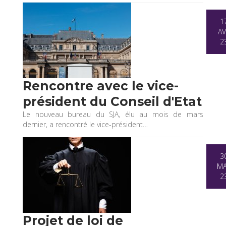
1
AV
2
Rencontre avec le vice-
président du Conseil d'Etat
Le nouveau bureau du SJA, élu au mois de mars
dernier, a rencontré le vice-président…
3
M
2
Projet de loi de