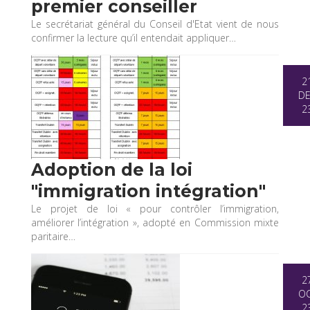
premier conseiller
Le secrétariat général du Conseil d'Etat vient de nous
confirmer la lecture qu’il entendait appliquer…
2
D
2
Adoption de la loi
"immigration intégration"
Le projet de loi « pour contrôler l’immigration,
améliorer l’intégration », adopté en Commission mixte
paritaire…
2
O
2