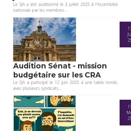
Le SJA a été auditionné le 3 juillet 2025 à l'Assemblée
nationale par les membres…
1
JU
2
Audition Sénat - mission
budgétaire sur les CRA
Le SJA a participé le 12 juin 2025 à une table ronde,
avec plusieurs syndicats…
1
MA
2