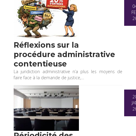
0
FE
2
Réflexions sur la
procédure administrative
contentieuse
La juridiction administrative n’a plus les moyens de
faire face à la demande de justice,…
2
JA
2
Périodicité des