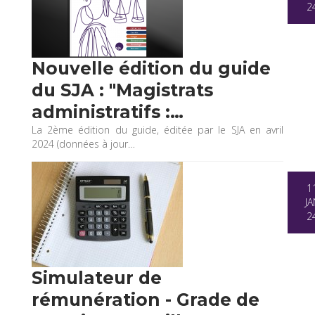
2
Nouvelle édition du guide
du SJA : "Magistrats
administratifs :…
La 2ème édition du guide, éditée par le SJA en avril
2024 (données à jour…
1
JA
2
Simulateur de
rémunération - Grade de