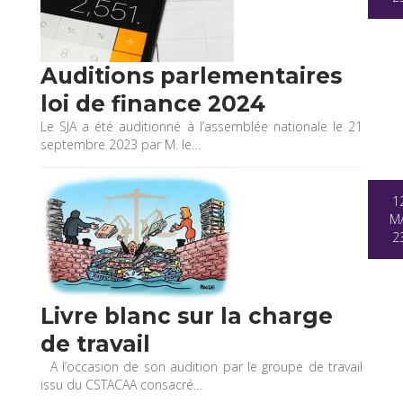
Auditions parlementaires
loi de finance 2024
Le SJA a été auditionné à l’assemblée nationale le 21
septembre 2023 par M. le…
1
MA
2
Livre blanc sur la charge
de travail
A l’occasion de son audition par le groupe de travail
issu du CSTACAA consacré…