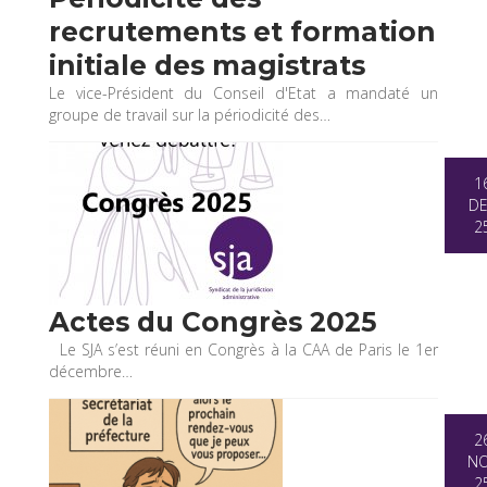
recrutements et formation
initiale des magistrats
Le vice-Président du Conseil d'Etat a mandaté un
groupe de travail sur la périodicité des…
1
D
2
Actes du Congrès 2025
Le SJA s’est réuni en Congrès à la CAA de Paris le 1er
décembre…
2
N
2