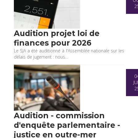
O
2
Audition projet loi de
finances pour 2026
Le SJA a été auditionné à l'Assemblée nationale sur les
délais de jugement : nous…
0
JU
2
Audition - commission
d'enquête parlementaire -
justice en outre-mer