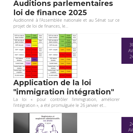
Auditions parlementaires
loi de finance 2025
Auditionné à l’Assemblée nationale et au Sénat sur ce
projet de loi de finances, le…
3
AV
2
Application de la loi
"immigration intégration"
La loi « pour contrôler l’immigration, améliorer
l’intégration », a été promulguée le 26 janvier et…
2
AV