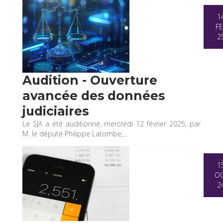
1
FE
2
Audition - Ouverture
avancée des données
judiciaires
Le SJA a été auditionné, mercredi 12 février 2025, par
M. le député Philippe Latombe,…
1
O
2