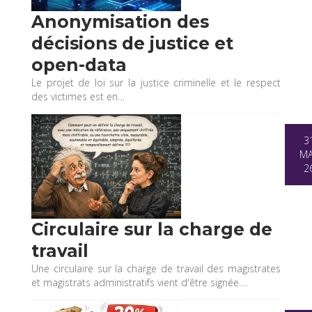
Anonymisation des
décisions de justice et
open-data
Le projet de loi sur la justice criminelle et le respect
des victimes est en…
3
M
2
Circulaire sur la charge de
travail
Une circulaire sur la charge de travail des magistrates
et magistrats administratifs vient d'être signée.…