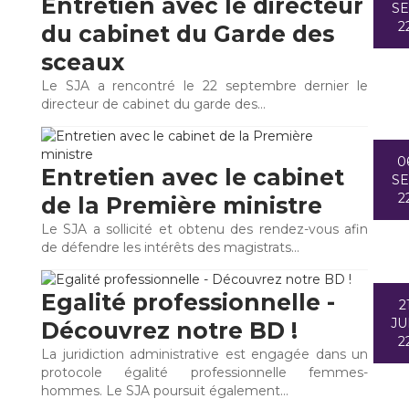
Entretien avec le directeur
S
2
du cabinet du Garde des
sceaux
Le SJA a rencontré le 22 septembre dernier le
directeur de cabinet du garde des…
0
Entretien avec le cabinet
S
2
de la Première ministre
Le SJA a sollicité et obtenu des rendez-vous afin
de défendre les intérêts des magistrats…
Egalité professionnelle -
2
JU
Découvrez notre BD !
2
La juridiction administrative est engagée dans un
protocole égalité professionnelle femmes-
hommes. Le SJA poursuit également…