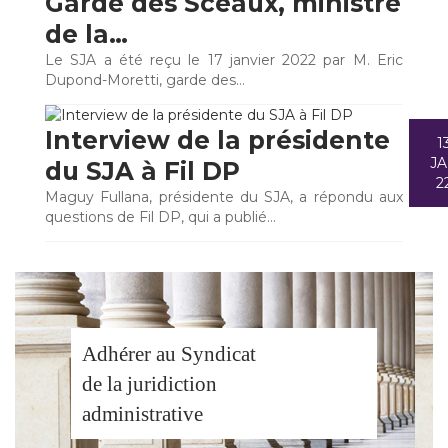
Garde des Sceaux, ministre
de la…
Le SJA a été reçu le 17 janvier 2022 par M. Eric
Dupond-Moretti, garde des…
Interview de la présidente
1
J
du SJA à Fil DP
2
Maguy Fullana, présidente du SJA, a répondu aux
questions de Fil DP, qui a publié…
Adhérer au Syndicat
de la juridiction
administrative