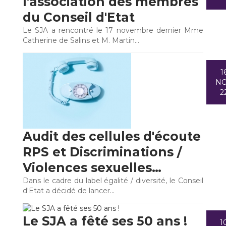
l'association des membres
du Conseil d'Etat
Le SJA a rencontré le 17 novembre dernier Mme
Catherine de Salins et M. Martin…
1
N
2
Audit des cellules d'écoute
RPS et Discriminations /
Violences sexuelles…
Dans le cadre du label égalité / diversité, le Conseil
d'Etat a décidé de lancer…
Le SJA a fêté ses 50 ans !
1