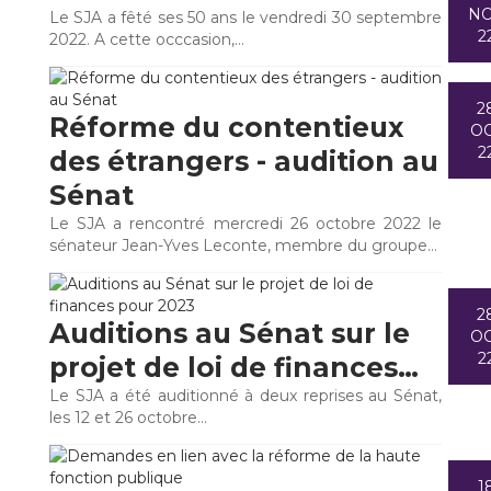
N
Le SJA a fêté ses 50 ans le vendredi 30 septembre
2
2022. A cette occcasion,…
2
Réforme du contentieux
O
2
des étrangers - audition au
Sénat
Le SJA a rencontré mercredi 26 octobre 2022 le
sénateur Jean-Yves Leconte, membre du groupe…
2
Auditions au Sénat sur le
O
2
projet de loi de finances…
Le SJA a été auditionné à deux reprises au Sénat,
les 12 et 26 octobre…
1