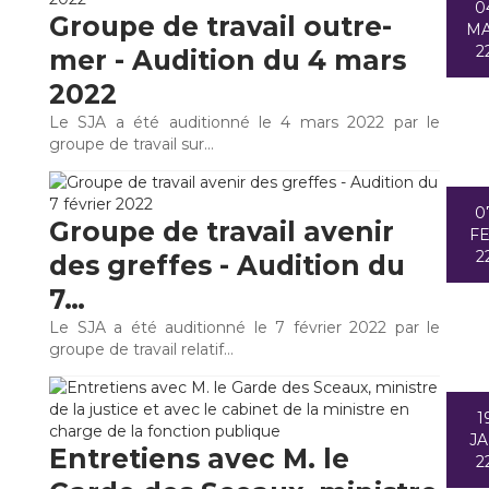
0
Groupe de travail outre-
M
2
mer - Audition du 4 mars
2022
Le SJA a été auditionné le 4 mars 2022 par le
groupe de travail sur…
0
Groupe de travail avenir
F
2
des greffes - Audition du
7…
Le SJA a été auditionné le 7 février 2022 par le
groupe de travail relatif…
1
J
Entretiens avec M. le
2