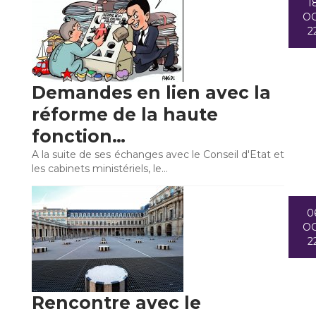
1
O
2
Demandes en lien avec la
réforme de la haute
fonction…
A la suite de ses échanges avec le Conseil d'Etat et
les cabinets ministériels, le…
0
O
2
Rencontre avec le