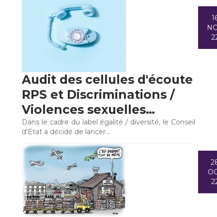
1
N
2
Audit des cellules d'écoute
RPS et Discriminations /
Violences sexuelles…
Dans le cadre du label égalité / diversité, le Conseil
d'Etat a décidé de lancer…
2
O
2