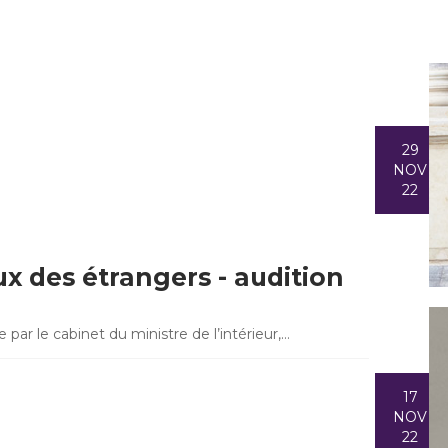
29
NOV
22
x des étrangers - audition
ar le cabinet du ministre de l’intérieur,…
17
NOV
22