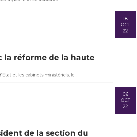
18
OCT
22
 la réforme de la haute
Etat et les cabinets ministériels, le…
06
OCT
22
ident de la section du