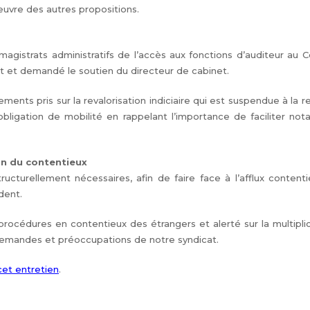
 œuvre des autres propositions.
gistrats administratifs de l’accès aux fonctions d’auditeur au Co
 et demandé le soutien du directeur de cabinet.
nts pris sur la revalorisation indiciaire qui est suspendue à la ref
e obligation de mobilité en rappelant l’importance de faciliter n
on du contentieux
turellement nécessaires, afin de faire face à l’afflux contentie
dent.
s procédures en contentieux des étrangers et alerté sur la multip
 demandes et préoccupations de notre syndicat.
et entretien
.