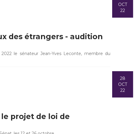
OCT
22
x des étrangers - audition
e 2022 le sénateur Jean-Yves Leconte, membre du
28
OCT
22
le projet de loi de
Sénat, les 12 et 26 octobre…