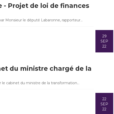
- Projet de loi de finances
 par Monsieur le député Labaronne, rapporteur…
29
SEP
22
net du ministre chargé de la
 le cabinet du ministre de la transformation…
22
SEP
22