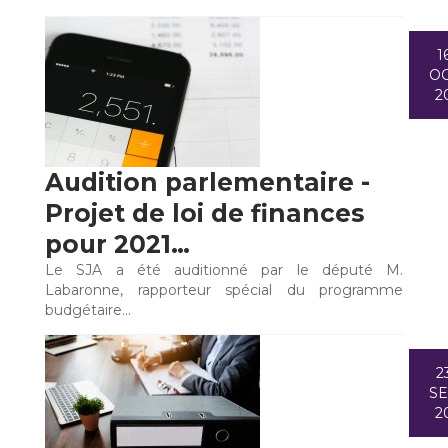
1
O
2
Audition parlementaire -
Projet de loi de finances
pour 2021…
Le SJA a été auditionné par le député M.
Labaronne, rapporteur spécial du programme
budgétaire…
2
S
2