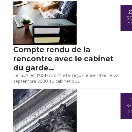
2
S
2
Compte rendu de la
rencontre avec le cabinet
du garde…
Le SJA et l’USMA ont été reçus ensemble le 23
septembre 2020 au cabinet du…
1
S
2