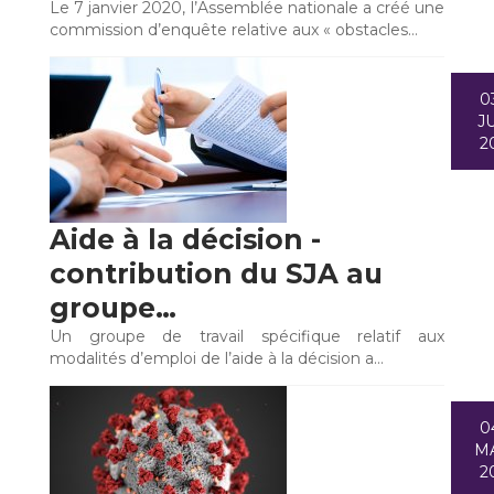
Le 7 janvier 2020, l’Assemblée nationale a créé une
commission d’enquête relative aux « obstacles…
0
JU
2
Aide à la décision -
contribution du SJA au
groupe…
Un groupe de travail spécifique relatif aux
modalités d’emploi de l’aide à la décision a…
0
M
2