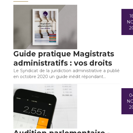
1
N
2
Guide pratique Magistrats
administratifs : vos droits
Le Syndicat de la juridiction administrative a publié
en octobre 2020 un guide inédit répondant…
0
N
2