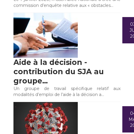
commission d’enquête relative aux « obstacles…
0
JU
2
Aide à la décision -
contribution du SJA au
groupe…
Un groupe de travail spécifique relatif aux
modalités d’emploi de l’aide à la décision a…
0
M
2