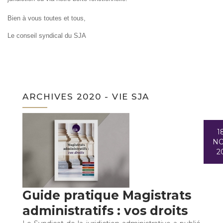
Bien à vous toutes et tous,
Le conseil syndical du SJA
ARCHIVES 2020 - VIE SJA
1
N
2
Guide pratique Magistrats
administratifs : vos droits