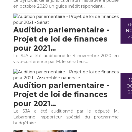
Le Syndicat de la juridiction administrative a publié
en octobre 2020 un guide inédit répondant…
0
Audition parlementaire -
N
2
Projet de loi de finances
pour 2021…
Le SJA a été auditionné le 4 novembre 2020 en
visio-conférence par M. le sénateur…
1
Audition parlementaire -
O
2
Projet de loi de finances
pour 2021…
Le SJA a été auditionné par le député M.
Labaronne, rapporteur spécial du programme
budgétaire…