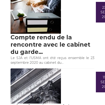
2
S
2
Compte rendu de la
rencontre avec le cabinet
du garde…
Le SJA et l’USMA ont été reçus ensemble le 23
septembre 2020 au cabinet du…
1
S
2