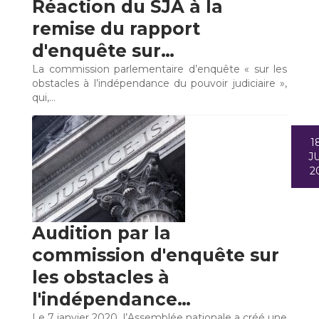
Réaction du SJA à la
remise du rapport
d'enquête sur…
La commission parlementaire d’enquête « sur les
obstacles à l’indépendance du pouvoir judiciaire »,
qui,…
1
JU
2
Audition par la
commission d'enquête sur
les obstacles à
l'indépendance…
Le 7 janvier 2020, l’Assemblée nationale a créé une