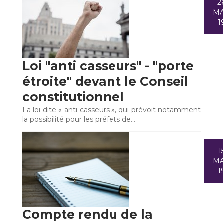
2
M
1
Loi "anti casseurs" - "porte
étroite" devant le Conseil
constitutionnel
La loi dite « anti-casseurs », qui prévoit notamment
la possibilité pour les préfets de…
1
M
1
Compte rendu de la