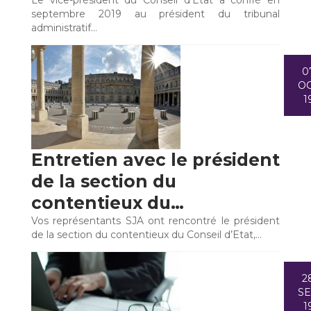
Le vice-président du Conseil d’Etat a confié en
septembre 2019 au président du tribunal
administratif…
0
O
1
Entretien avec le président
de la section du
contentieux du…
Vos représentants SJA ont rencontré le président
de la section du contentieux du Conseil d’Etat,…
2
S
1