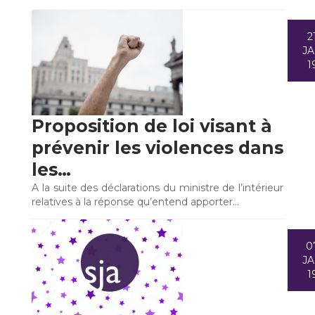
2
J
1
Proposition de loi visant à
prévenir les violences dans
les…
A la suite des déclarations du ministre de l’intérieur
relatives à la réponse qu’entend apporter…
0
J
1