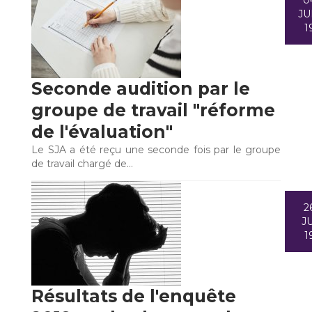
0
JU
1
Seconde audition par le
groupe de travail "réforme
de l'évaluation"
Le SJA a été reçu une seconde fois par le groupe
de travail chargé de…
2
JU
1
Résultats de l'enquête