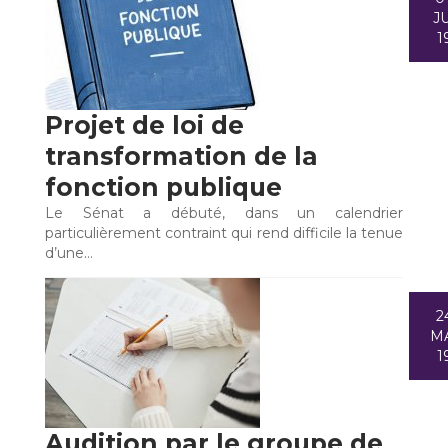
JU
1
Projet de loi de
transformation de la
fonction publique
Le Sénat a débuté, dans un calendrier
particulièrement contraint qui rend difficile la tenue
d’une…
2
M
1
Audition par le groupe de