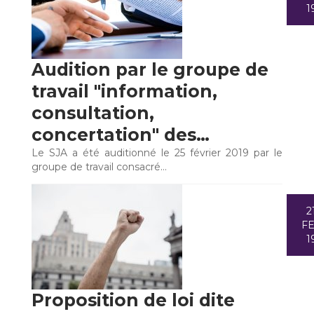
1
Audition par le groupe de
travail "information,
consultation,
concertation" des…
Le SJA a été auditionné le 25 février 2019 par le
groupe de travail consacré…
2
F
1
Proposition de loi dite