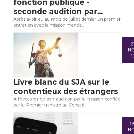
fonction publique -
seconde audition par…
Après avoir eu au mois de juillet dernier un premier
entretien avec la mission menée…
2
N
1
Livre blanc du SJA sur le
contentieux des étrangers
A l'occasion de son audition par la mission confiée
par le Premier ministre au Conseil…
0
N