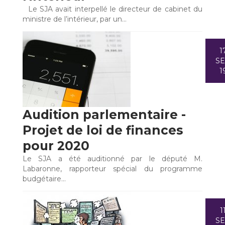
Le SJA avait interpellé le directeur de cabinet du
ministre de l’intérieur, par un…
1
S
1
Audition parlementaire -
Projet de loi de finances
pour 2020
Le SJA a été auditionné par le député M.
Labaronne, rapporteur spécial du programme
budgétaire…
1
S