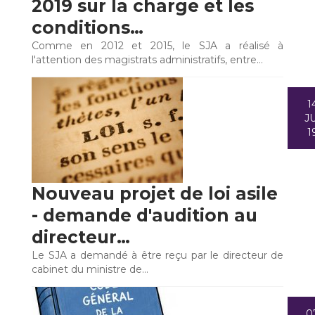
2019 sur la charge et les
conditions…
Comme en 2012 et 2015, le SJA a réalisé à
l'attention des magistrats administratifs, entre…
1
JU
1
Nouveau projet de loi asile
- demande d'audition au
directeur…
Le SJA a demandé à être reçu par le directeur de
cabinet du ministre de…
0