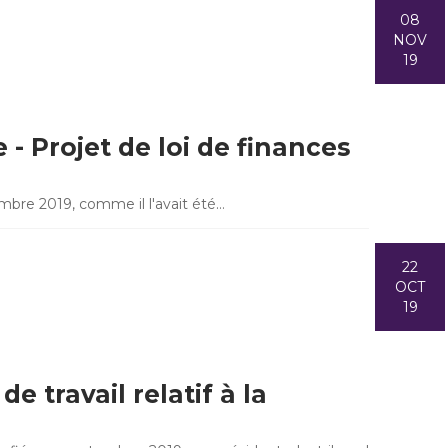
08
NOV
19
- Projet de loi de finances
mbre 2019, comme il l'avait été…
22
OCT
19
e travail relatif à la