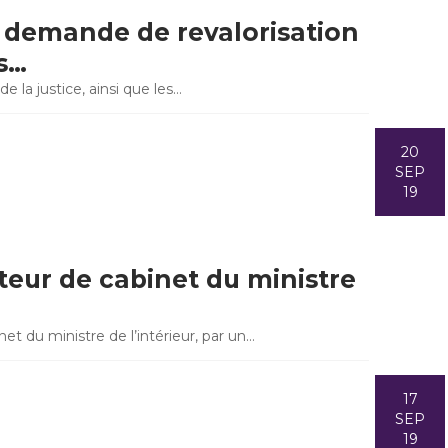
 - demande de revalorisation
s…
e la justice, ainsi que les…
20
SEP
19
cteur de cabinet du ministre
net du ministre de l’intérieur, par un…
17
SEP
19