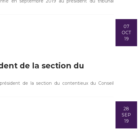
onfié en septembre 2019 au président du tribunal
07
OCT
19
dent de la section du
président de la section du contentieux du Conseil
28
SEP
19