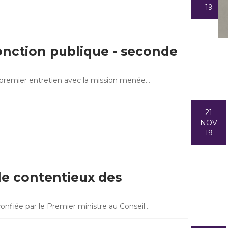
19
onction publique - seconde
un premier entretien avec la mission menée…
21
NOV
19
 le contentieux des
confiée par le Premier ministre au Conseil…