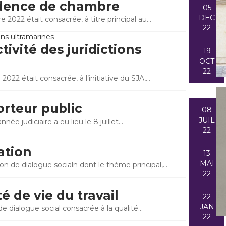
sidence de chambre
05
DEC
 2022 était consacrée, à titre principal au…
22
tivité des juridictions
19
OCT
22
2022 était consacrée, à l’initiative du SJA,…
orteur public
08
JUIL
née judiciaire a eu lieu le 8 juillet…
22
ation
13
MAI
on de dialogue socialn dont le thème principal,…
22
é de vie du travail
22
JAN
de dialogue social consacrée à la qualité…
22