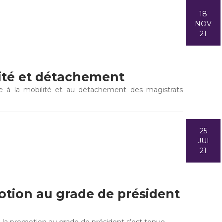
18
NOV
21
lité et détachement
e à la mobilité et au détachement des magistrats
25
JUI
21
otion au grade de président