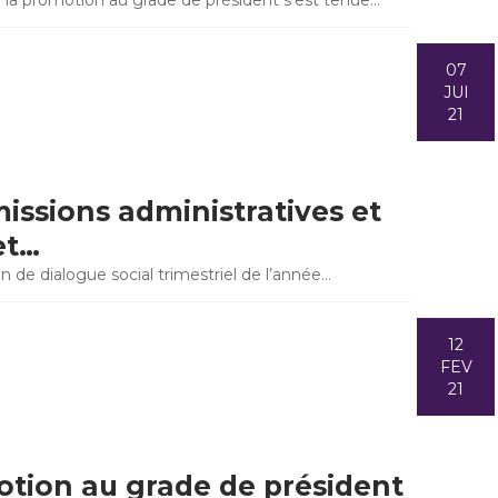
 la promotion au grade de président s’est tenue…
07
JUI
21
issions administratives et
et…
on de dialogue social trimestriel de l’année…
12
FEV
21
otion au grade de président