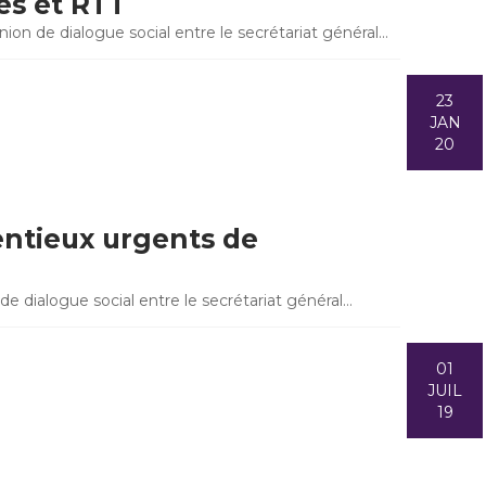
és et RTT
on de dialogue social entre le secrétariat général…
23
JAN
20
entieux urgents de
de dialogue social entre le secrétariat général…
01
JUIL
19