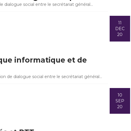
e dialogue social entre le secrétariat général…
11
DEC
20
ique informatique et de
n de dialogue social entre le secrétariat général…
10
SEP
20