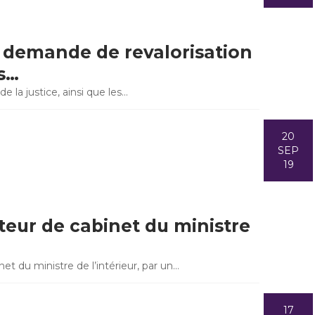
 - demande de revalorisation
s…
e la justice, ainsi que les…
20
SEP
19
cteur de cabinet du ministre
net du ministre de l’intérieur, par un…
17