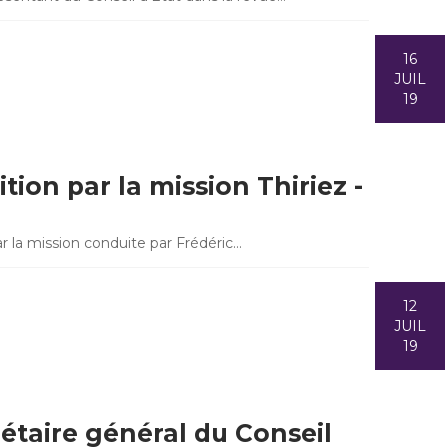
16
JUIL
19
ion par la mission Thiriez -
 la mission conduite par Frédéric…
12
JUIL
19
étaire général du Conseil