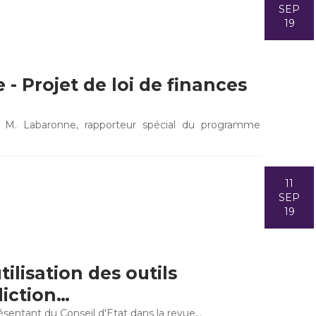
SEP
19
- Projet de loi de finances
 M. Labaronne, rapporteur spécial du programme
11
SEP
19
ilisation des outils
diction…
résentant du Conseil d'Etat dans la revue…