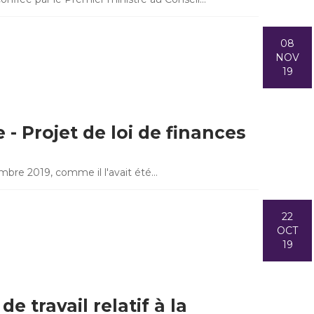
08
NOV
19
- Projet de loi de finances
mbre 2019, comme il l'avait été…
22
OCT
19
e travail relatif à la