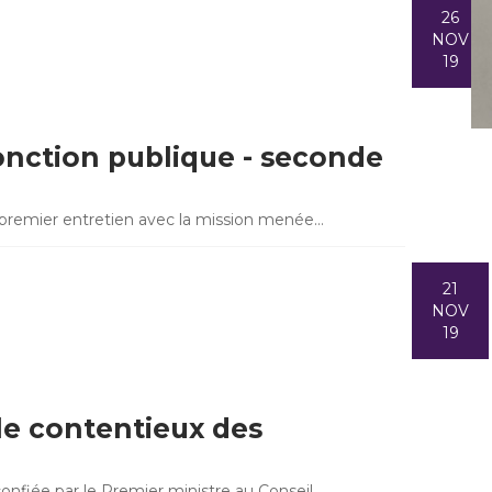
26
NOV
19
onction publique - seconde
un premier entretien avec la mission menée…
21
NOV
19
 le contentieux des
confiée par le Premier ministre au Conseil…