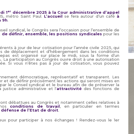
er
di 1
décembre 2025 à la Cour administrative d’appel
IS, métro Saint Paul.
L’accueil
se fera autour d’un café
à
à 9h
.
eil syndical, le Congrès sera l’occasion pour l’ensemble de
 de définir, ensemble, les positions syndicales
pour les
ents à jour de leur cotisation pour l’année civile 2025, qui
rais de déplacement et d’hébergement dans les conditions
repas est organisé sur place le midi, sous la forme d’un
A. La participation au Congrès ouvre droit à une autorisation
ée. Si vous n’êtes pas à jour de cotisation, vous pouvez
nement démocratique, représentatif et transparent. Les
r et de définir précisément les actions qui seront mises en
ar le Conseil syndical et le bureau afin de de préserver la
 justice administrative et l'
attractivité
des fonctions de
eront débattues au Congrès et notamment celles relatives à
 nos
conditions de travail
, en particulier en termes
a
défense
de l’Etat de droit
.
x pour participer à nos échanges ! Rendez-vous le 1er