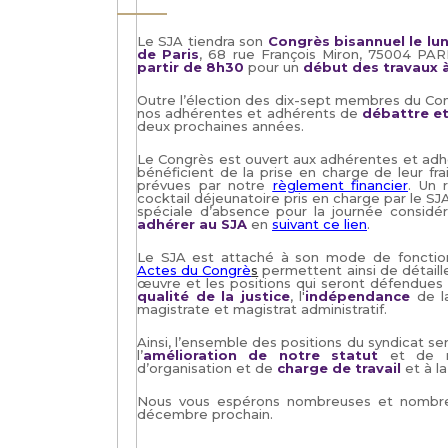
Le SJA tiendra son
Congrès bisannuel le lun
de Paris
, 68 rue François Miron, 75004 PAR
partir de 8h30
pour un
début des travaux 
Outre l’élection des dix-sept membres du Cons
nos adhérentes et adhérents de
débattre et
deux prochaines années.
Le Congrès est ouvert aux adhérentes et adhér
bénéficient de la prise en charge de leur f
prévues par notre
règlement financier
. Un 
cocktail déjeunatoire pris en charge par le SJ
spéciale d’absence pour la journée considér
adhérer au SJA
en
suivant ce lien
.
Le SJA est attaché à son mode de fonction
Actes du Congrè
s
permettent ainsi de détaille
œuvre et les positions qui seront défendues p
qualité de la justice
, l'
indépendance
de la
magistrate et magistrat administratif.
Ainsi, l’ensemble des positions du syndicat s
l’
amélioration de notre statut
et de
d’organisation et de
charge de travail
et à l
Nous vous espérons nombreuses et nombreu
décembre prochain.