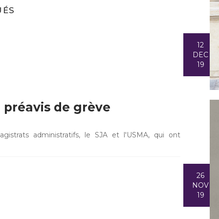
UÉS
12
DEC
19
- préavis de grève
gistrats administratifs, le SJA et l'USMA, qui ont
26
NOV
19