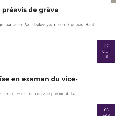
- préavis de grève
digé par Jean-Paul Delevoye, nommé depuis Haut-
07
OCT
19
ise en examen du vice-
ue la mise en examen du vice-président du…
05
AVR