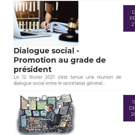
1
F
2
Dialogue social -
Promotion au grade de
président
Le 12 février 2021 s’est tenue une réunion de
dialogue social entre le secrétariat général…
1
D
2