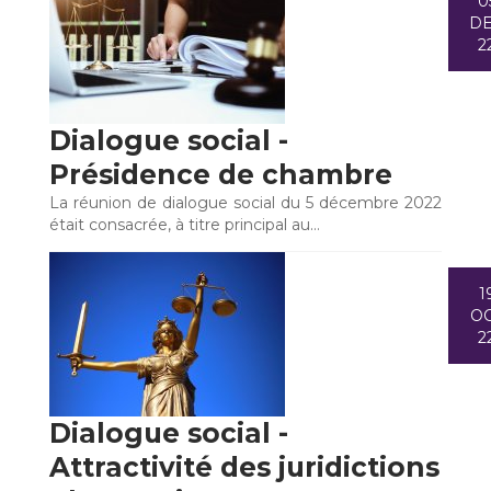
0
D
2
Dialogue social -
Présidence de chambre
La réunion de dialogue social du 5 décembre 2022
était consacrée, à titre principal au…
1
O
2
Dialogue social -
Attractivité des juridictions