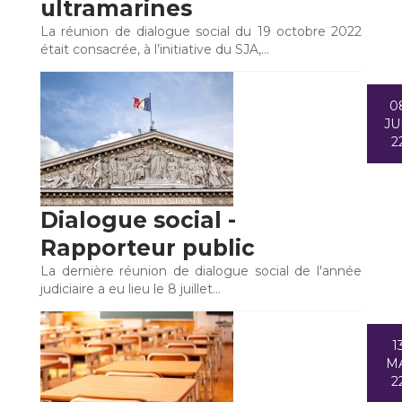
ultramarines
La réunion de dialogue social du 19 octobre 2022
était consacrée, à l’initiative du SJA,…
0
JU
2
Dialogue social -
Rapporteur public
La dernière réunion de dialogue social de l'année
judiciaire a eu lieu le 8 juillet…
1
M
2