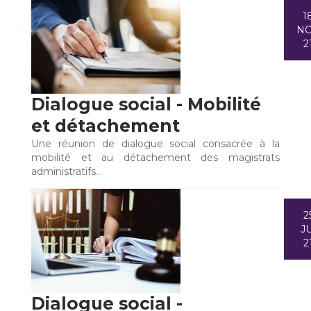
1
N
2
Dialogue social - Mobilité
et détachement
Une réunion de dialogue social consacrée à la
mobilité et au détachement des magistrats
administratifs…
2
JU
2
Dialogue social -