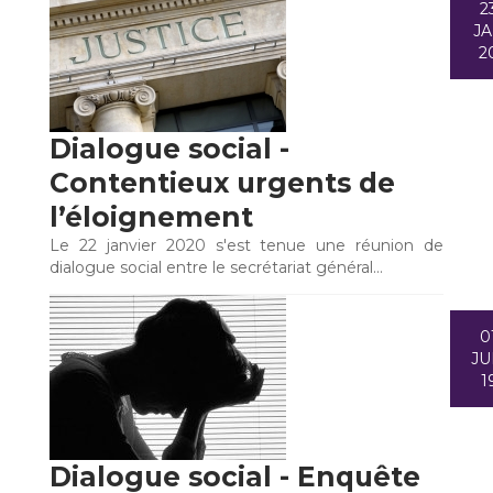
2
J
2
Dialogue social -
Contentieux urgents de
l’éloignement
Le 22 janvier 2020 s'est tenue une réunion de
dialogue social entre le secrétariat général…
0
JU
1
Dialogue social - Enquête