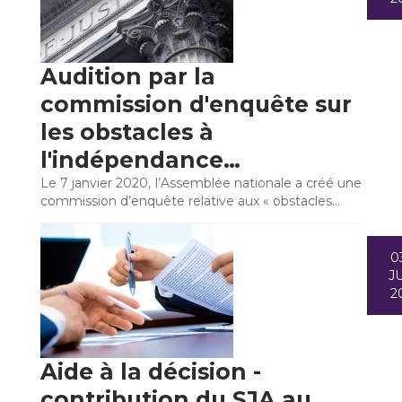
Audition par la
commission d'enquête sur
les obstacles à
l'indépendance…
Le 7 janvier 2020, l’Assemblée nationale a créé une
commission d’enquête relative aux « obstacles…
0
JU
2
Aide à la décision -
contribution du SJA au