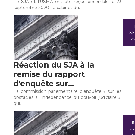
Le SJA et l’USMA ont été reçus ensemble le 23
septembre 2020 au cabinet du…
1
S
2
Réaction du SJA à la
remise du rapport
d'enquête sur…
La commission parlementaire d’enquête « sur les
obstacles à l’indépendance du pouvoir judiciaire »,
qui,…
1
JU
2