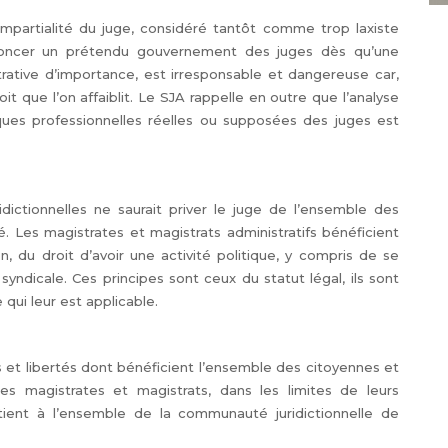
mpartialité du juge, considéré tantôt comme trop laxiste
oncer un prétendu gouvernement des juges dès qu’une
trative d’importance, est irresponsable et dangereuse car,
oit que l’on affaiblit. Le SJA rappelle en outre que l’analyse
iques professionnelles réelles ou supposées des juges est
idictionnelles ne saurait priver le juge de l’ensemble des
té. Les magistrates et magistrats administratifs bénéficient
n, du droit d’avoir une activité politique, y compris de se
yndicale. Ces principes sont ceux du statut légal, ils sont
ui leur est applicable.
s et libertés dont bénéficient l’ensemble des citoyennes et
les magistrates et magistrats, dans les limites de leurs
rtient à l’ensemble de la communauté juridictionnelle de