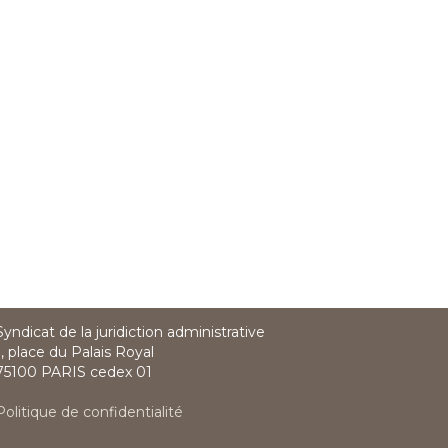
Syndicat de la juridiction administrative
1, place du Palais Royal
75100 PARIS cedex 01
Politique de confidentialité